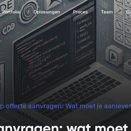
Portfolio
Oplossingen
Proces
Team
Co
Connected apps
Digital Tr
p offerte aanvragen: Wat moet je aanleve
Connected apps
Digital Tran
anvragen: wat moet
g waar 
De brug voor het verbinden 
Digitaliseer en 