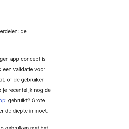
erdelen: de
gen app concept is
k een validatie voor
at, of de gebruiker
je recentelijk nog de
app
‘ gebruikt? Grote
r de diepte in moet.
ulp gebruiken met het