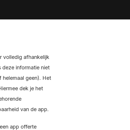
tel direct je vraag door het contactformulier in te 
ullen.
 volledig afhankelijk
s deze informatie niet
f helemaal geen). Het
Hiermee dek je het
jbehorende
lbaarheid van de app.
 een app offerte