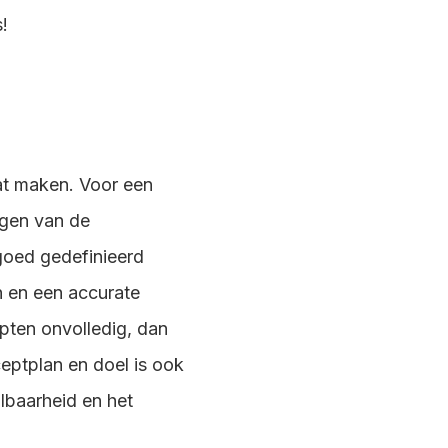
!
aat maken. Voor een
ijgen van de
goed gedefinieerd
n en een accurate
epten onvolledig, dan
ceptplan en doel is ook
lbaarheid en het