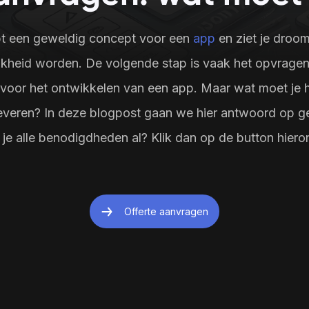
eid voorop 
van apparaten en systemen.
efficiëntie in j
t een geweldig concept voor een
app
en ziet je droo
jkheid worden. De volgende stap is vaak het opvrage
 voor het ontwikkelen van een app. Maar wat moet je 
Ga naar
everen? In deze blogpost gaan we hier antwoord op g
Testimonials
je alle benodigdheden al? Klik dan op de button hiero
Ons team
Vacatures
Offerte aanvragen
Direct contact opnemen