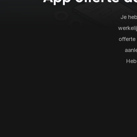
plezier en betrokkenheid 
privacy en veiligh
tijdens het leren.
staat.
Je heb
werkeli
offerte
aanl
Heb 
Bezoek ons kantoor