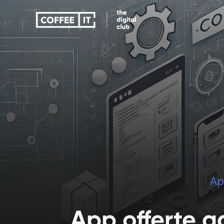
Educatie apps
Zorg apps
Ap
Educatie apps
Zorg apps
App offerte a
Verbeter onderwijs met 
Toegankelijke zor