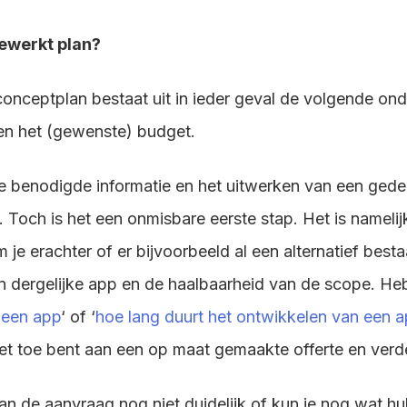
gewerkt plan?
onceptplan bestaat uit in ieder geval de volgende ond
 en het (gewenste) budget.
e benodigde informatie en het uitwerken van een gede
d. Toch is het een onmisbare eerste stap. Het is namelij
je erachter of er bijvoorbeeld al een alternatief besta
n dergelijke app en de haalbaarheid van de scope. Heb 
 een app
‘ of ‘
hoe lang duurt het ontwikkelen van een 
iet toe bent aan een op maat gemaakte offerte en verde
an de aanvraag nog niet duidelijk of kun je nog wat h