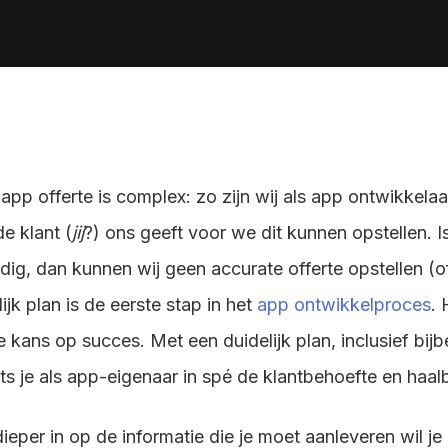
+31 30 737 1093
S
contact@coffeeit.nl
v
app offerte is complex: zo zijn wij als app ontwikkelaar
e klant (
jij
?) ons geeft voor we dit kunnen opstellen. I
dig, dan kunnen wij geen accurate offerte opstellen (o
jk plan is de eerste stap in het
app ontwikkelproces
. 
de kans op succes. Met een duidelijk plan, inclusief bi
ts je als app-eigenaar in spé de klantbehoefte en haa
dieper in op de informatie die je moet aanleveren wil je