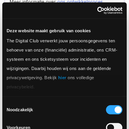
Meer informatie over
ons ontwikkelproces
Deze website maakt gebruik van cookies
Hoe krijg ik updates over mijn
keyboa
project?
The Digital Club verwerkt jouw persoonsgegevens ten 
behoeve van onze (financiële) administratie, ons CRM-
Elke twee weken plannen we een retrospectieve
systeem en ons ticketsysteem voor incidenten en 
waarin we gezamenlijk de status en de huidige
wijzigingen. Daarbij houden wij ons aan de geldende 
werkzaamheden bespreken. Dit is het moment
privacywetgeving. Bekijk 
hier
 ons volledige 
waarop jij ons van feedback kunt voorzien. Zo
privacybeleid.
houden we de stip aan de horizon helder en
werken we samen toe naar een app die volledig
Toestemmingsselectie
aan jouw wensen voldoet. Heb je tussentijds
Noodzakelijk
vragen of opmerkingen? Je kunt altijd terecht bij
jouw aangewezen projectmanager.
Voorkeuren