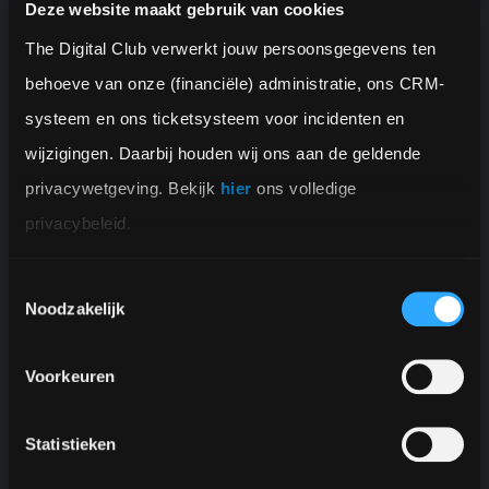
Deze website maakt gebruik van cookies
The Digital Club verwerkt jouw persoonsgegevens ten 
behoeve van onze (financiële) administratie, ons CRM-
systeem en ons ticketsysteem voor incidenten en 
54.000+
wijzigingen. Daarbij houden wij ons aan de geldende 
studenten geholpen met actuele school informatie
privacywetgeving. Bekijk 
hier
 ons volledige 
privacybeleid.
Toestemmingsselectie
Noodzakelijk
Voorkeuren
Statistieken