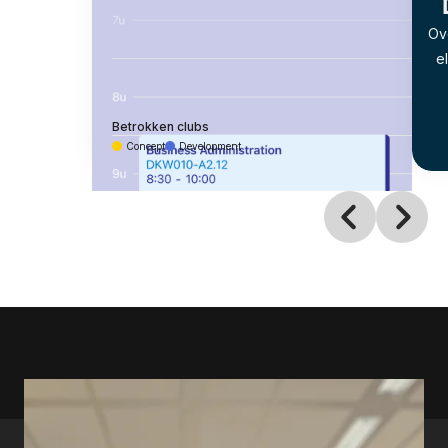
Ov
e
Betrokken clubs
Concept
Development