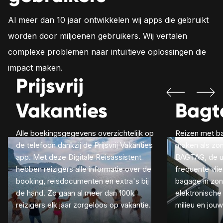
Al meer dan 10 jaar ontwikkelen wij apps die gebruikt
worden door miljoenen gebruikers. Wij vertalen
complexe problemen naar intuïtieve oplossingen die
impact maken.
Prijsvrij
Vakanties
Bagt
Alle boekingsgegevens overzichtelijk op
Reizen met b
de telefoon dankzij de Prijsvrij Vakanties
maken als zo
app. Met deze Digitale Reisassistent
BAGTAG, de u
hebben reizigers alle informatie over de
frequente vli
booking, reisdocumenten en extra's bij
bagage in zon
de hand. Zo gaan al meer dan 100k
elektronische
reizigers elk jaar zorgeloos op vakantie.
milieu en jouw 