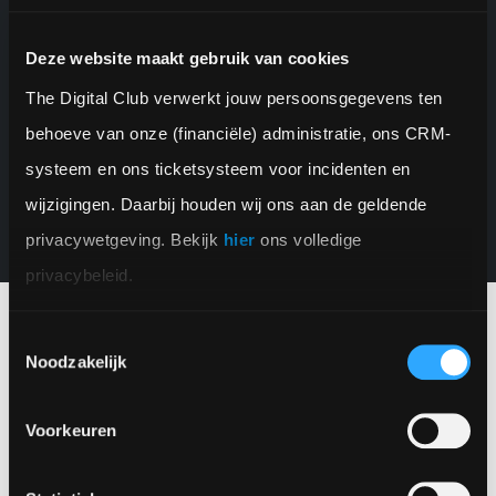
Deze website maakt gebruik van cookies
10+ jaar ervaring
The Digital Club verwerkt jouw persoonsgegevens ten 
behoeve van onze (financiële) administratie, ons CRM-
in web- en mobiele app ontwikkeling
systeem en ons ticketsysteem voor incidenten en 
wijzigingen. Daarbij houden wij ons aan de geldende 
privacywetgeving. Bekijk 
hier
 ons volledige 
privacybeleid.
Toestemmingsselectie
Noodzakelijk
App Lancering
Voorkeuren
Na 6 maanden ontwikkeling vond de release van