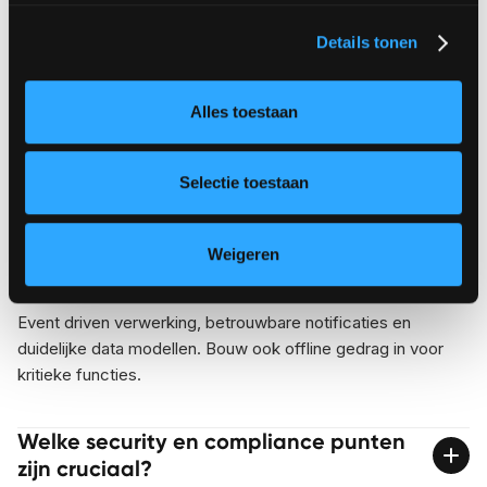
Details tonen
Hoe ontwerp je een zorg app die met
sensoren samenwerkt?
Alles toestaan
Definieer rollen en maak meldingen met duidelijke context
en escalaties. Voorkom alert fatigue door prioriteiten en
Selectie toestaan
slimme filters.
Welke architectuur past bij realtime
Weigeren
zorgdata?
Event driven verwerking, betrouwbare notificaties en
duidelijke data modellen. Bouw ook offline gedrag in voor
kritieke functies.
Welke security en compliance punten
zijn cruciaal?