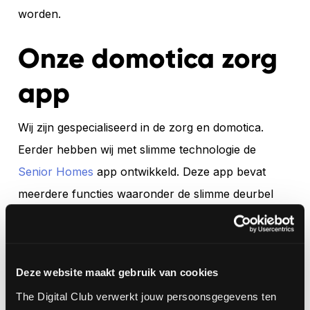
worden.
Onze domotica zorg
app
Wij zijn gespecialiseerd in de zorg en domotica.
Eerder hebben wij met slimme technologie de
Senior Homes
app ontwikkeld. Deze app bevat
meerdere functies waaronder de slimme deurbel
wat gebruik maakt van VoIP. Ook kan met een druk
op de knop spoedhulp ingeschakeld worden. De
app is er op gericht dat ouderen op een veilige en
Deze website maakt gebruik van cookies
prettige manier thuis kunnen wonen. Meer weten
The Digital Club verwerkt jouw persoonsgegevens ten 
over domotica in de
zorg apps
? Neem dan gerust