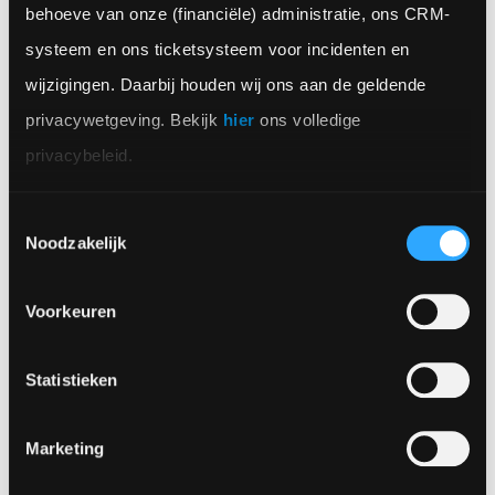
behoeve van onze (financiële) administratie, ons CRM-
contact met ons op.
systeem en ons ticketsysteem voor incidenten en 
wijzigingen. Daarbij houden wij ons aan de geldende 
privacywetgeving. Bekijk 
hier
 ons volledige 
privacybeleid.
Toestemmingsselectie
Noodzakelijk
Veelgestelde vragen
Voorkeuren
Welke problemen lost domotica in de
Statistieken
zorg vaak op?
Monitoring en alarmering zodat cliënten langer zelfstandig
Marketing
kunnen blijven. Dit verhoogt veiligheid en ontlast
zorgpersoneel.