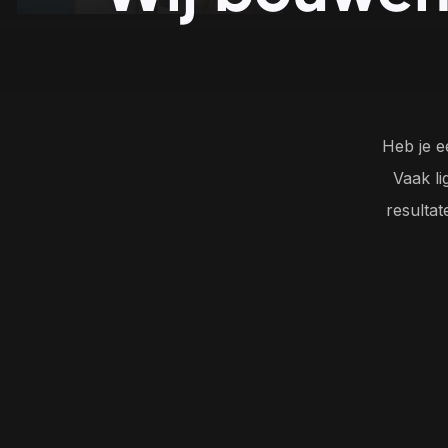
plezier en betrokkenheid 
privacy en veiligh
tijdens het leren.
staat.
Heb je e
Vaak li
resultat
Bezoek ons kantoor