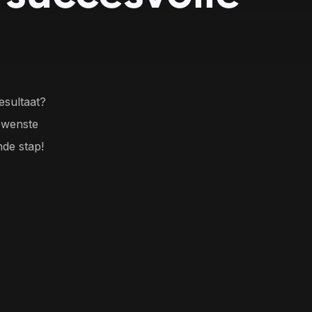
Web apps
e processen.
App design
esultaat?
ewenste
nde stap!
Alle contactgegevens