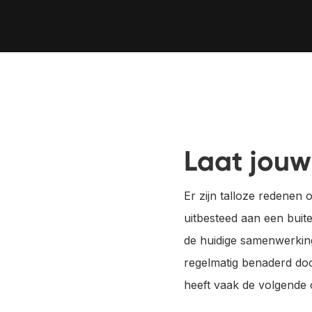
Vliegend Hertlaan 41
3526 KT Utrecht 
Laat jouw
Er zijn talloze redenen
uitbesteed aan een buit
de huidige samenwerking
regelmatig benaderd door
heeft vaak de volgende