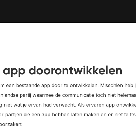
+31 30 737 1093
S
contact@coffeeit.nl
v
 app doorontwikkelen
 om een bestaande app door te ontwikkelen. Misschien heb j
enlandse partij waarmee de communicatie toch niet helemaal
 niet wat je ervan had verwacht. Als ervaren app ontwikk
 partijen die een app hebben laten maken en er niet te tev
 oorzaken: