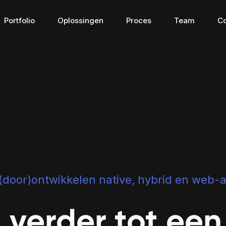
Portfolio
Oplossingen
Proces
Team
Co
Connected apps
Digital Tr
 (door)ontwikkelen native, hybrid en web-
verder tot een
Connected apps
Digital Tran
g waar 
De brug voor het verbinden 
Digitaliseer en 