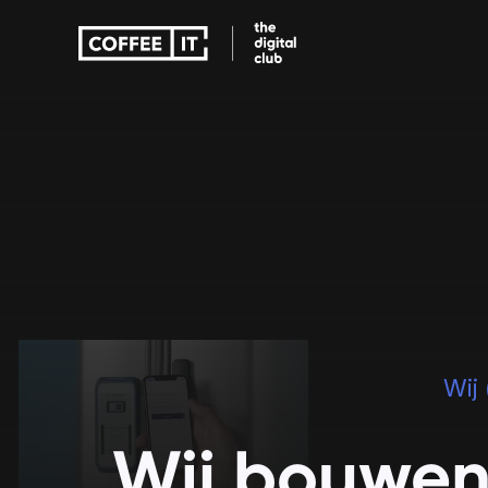
Educatie apps
Zorg apps
Wij
Educatie apps
Wij bouwen 
Zorg apps
Verbeter onderwijs met 
Toegankelijke zor