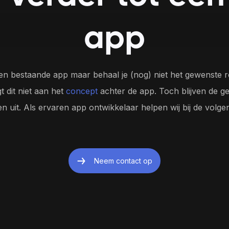
eid voorop 
van apparaten en systemen.
efficiëntie in j
app
en bestaande app maar behaal je (nog) niet het gewenste r
Ga naar
gt dit niet aan het
concept
achter de app. Toch blijven de g
Testimonials
en uit. Als ervaren app ontwikkelaar helpen wij bij de volge
Ons team
Vacatures
Neem contact op
Direct contact opnemen