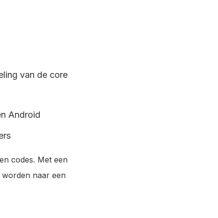
eling van de core
en Android
ers
 en codes. Met een
t worden naar een