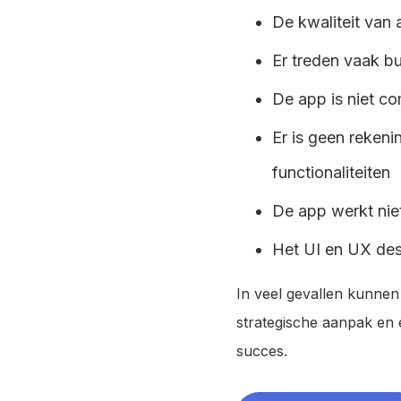
De kwaliteit van
Er treden vaak bu
De app is niet c
Er is geen reken
functionaliteiten
De app werkt nie
Het UI en UX des
In veel gevallen kunne
strategische aanpak en
succes.