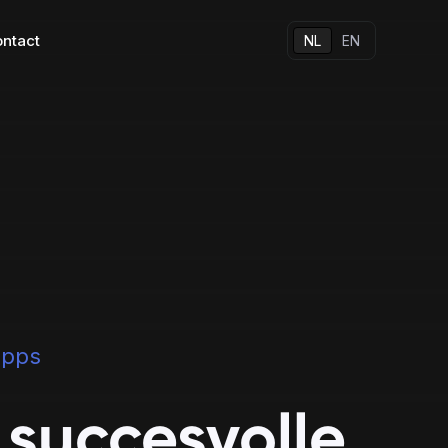
ntact
NL
EN
ansformation
Al onze apps
Andere oplossingen
apps
Native apps
 succesvolle
sformation
Hybrid apps
breng 