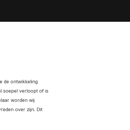
tel direct je vraag door het contactformulier in te 
ullen.
e de ontwikkeling
 soepel verloopt of is
elaar worden wij
reden over zijn. Dit