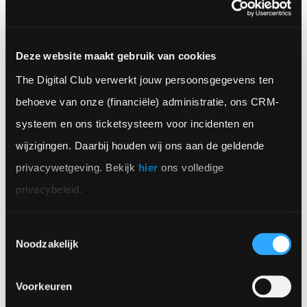
Hiermee combineer je de kracht van een
reguliere app met de mogelijkheden van een
Deze website maakt gebruik van cookies
desktop. Voorbeelden van web apps zijn
De
The Digital Club verwerkt jouw persoonsgegevens ten 
Lerende Ambtenaar
en
ExamenOverzicht.
behoeve van onze (financiële) administratie, ons CRM-
systeem en ons ticketsysteem voor incidenten en 
wijzigingen. Daarbij houden wij ons aan de geldende 
privacywetgeving. Bekijk 
hier
 ons volledige 
privacybeleid.
App idee overleggen?
Toestemmingsselectie
Praat met Job!
Noodzakelijk
+31 30 737 1093
Voorkeuren