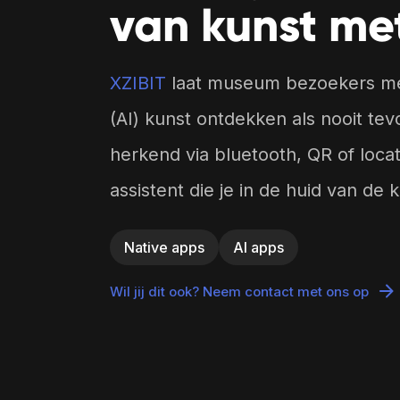
van kunst me
engagement while learning.
privacy and safety 
XZIBIT
laat museum bezoekers met 
(AI) kunst ontdekken als nooit te
herkend via bluetooth, QR of loca
assistent die je in de huid van de 
Native apps
AI apps
Wil jij dit ook? Neem contact met ons op
Visit our office