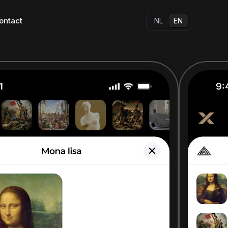
ontact
NL
EN
s
All our apps
Other solutions
Native apps
Hybrid apps
w standard for 