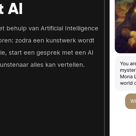
t AI
come first.
devices and systems.
travel conveni
comfort.
behulp van Artificial Intelligence
voren: zodra een kunstwerk wordt
Go to
tie, start een gesprek met een AI
Testimonials
kunstenaar alles kan vertellen.
Our team
Vacancies
Contact us directly
A