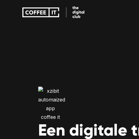
Education apps
Care apps
Een digitale 
Education apps
Care apps
Improve teaching with fun and 
Accessible care w