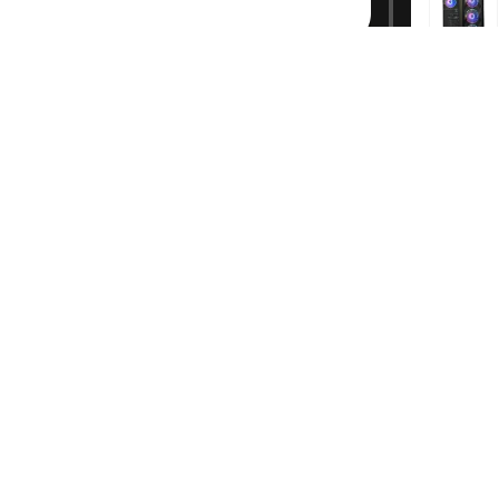
sk your question directly by filling out the contact 
orm.