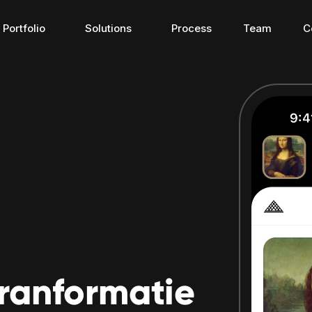
Portfolio
Solutions
Process
Team
C
Connected apps
Travel app
tranformatie
Connected apps
Travel apps
here 
The bridge for connecting 
Discover the ne