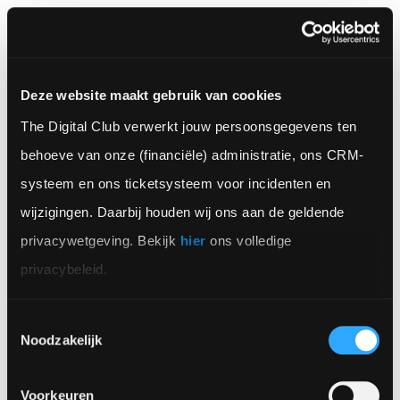
de Apple Watch. Voor de watchOS 7 zouden er
nieuwe vlaggen-wijzerplaten
komen. Zo kun je jouw
favoriete vlag kiezen, de wijzerplaat customizen en
Deze website maakt gebruik van cookies
vervolgens delen met anderen.
The Digital Club verwerkt jouw persoonsgegevens ten 
tvOS 14
behoeve van onze (financiële) administratie, ons CRM-
systeem en ons ticketsysteem voor incidenten en 
Misschien wel onze favoriet. En niet alleen omdat
wijzigingen. Daarbij houden wij ons aan de geldende 
wij daar nu toevallig apps voor ontwikkelen…
privacywetgeving. Bekijk 
hier
 ons volledige 
Helaas is Apple altijd erg mysterieus en wat gering
privacybeleid.
over de updates van de tvOS. Dit jaar verwachten
we kleine updates zoals geanimeerde screensavers
Toestemmingsselectie
en misschien een koppeling met de steeds weer
Noodzakelijk
terugkerende fitness app.
Voorkeuren