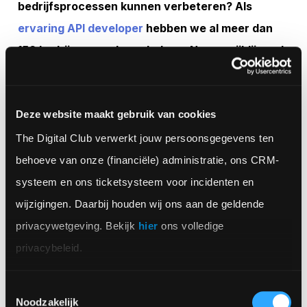
bedrijfsprocessen kunnen verbeteren? Als
ervaring API developer
hebben we al meer dan
150 bedrijven verder geholpen. Neem vrijblijvend
contact op voor advies.
Deze website maakt gebruik van cookies
The Digital Club verwerkt jouw persoonsgegevens ten 
behoeve van onze (financiële) administratie, ons CRM-
systeem en ons ticketsysteem voor incidenten en 
wijzigingen. Daarbij houden wij ons aan de geldende 
Veelgestelde vragen
privacywetgeving. Bekijk 
hier
 ons volledige 
privacybeleid.
Wat is een API?
Toestemmingsselectie
Noodzakelijk