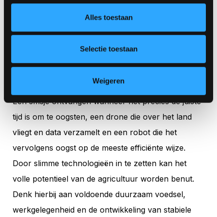
Alles toestaan
Een duurzame toekomst door
slimme landbouw met behulp
Selectie toestaan
van complexe digitale
middelen
Weigeren
Een smsje ontvangen wanneer het precies de juiste
tijd is om te oogsten, een drone die over het land
vliegt en data verzamelt en een robot die het
vervolgens oogst op de meeste efficiënte wijze.
Door slimme technologieën in te zetten kan het
volle potentieel van de agricultuur worden benut.
Denk hierbij aan voldoende duurzaam voedsel,
werkgelegenheid en de ontwikkeling van stabiele