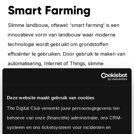
Smart Farming
Slimme landbouw, oftewel: 'smart farming' is een
innovatieve vorm van landbouw waar moderne
technologie wordt gebruikt om grondstoffen
efficiënter te gebruiken. Door gebruik te maken van
automatisering, Internet of Things, slimme
sensoren, robotica en mobiele oplossingen wordt
de landbouw steeds innovatiever. Door het IoT is er
een enorme hoeveelheid aan data en informatie
Deze website maakt gebruik van cookies
beschikbaar die boeren de kans geeft zich te
The Digital Club verwerkt jouw persoonsgegevens ten 
ontwikkelen. Denk hierbij aan precisielandbouw,
behoeve van onze (financiële) administratie, ons CRM-
waarin een geautomatiseerd systeem per vierkante
systeem en ons ticketsysteem voor incidenten en 
meter kan bepalen welke behandeling tot het