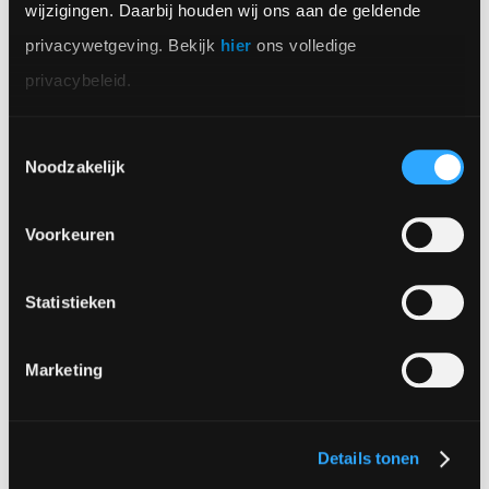
wijzigingen. Daarbij houden wij ons aan de geldende 
meeste resultaat leidt. Neem water. Water is een
privacywetgeving. Bekijk 
hier
 ons volledige 
van de schaarste middelen voor de landbouw.
privacybeleid.
IoT en machine learning maken het mogelijk om in
Toestemmingsselectie
plaats van traditionele timers slimme
Noodzakelijk
sproeisystemen te gebruiken. Op basis van
sensoren, databases en weersvoorspellingen wordt
Voorkeuren
precies de juiste hoeveelheid water gegeven.
Kortom: minder water, meer aardappelen.
Statistieken
Marketing
Details tonen