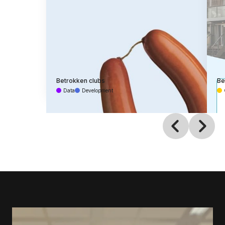
Betrokken clubs
Be
Data
Development