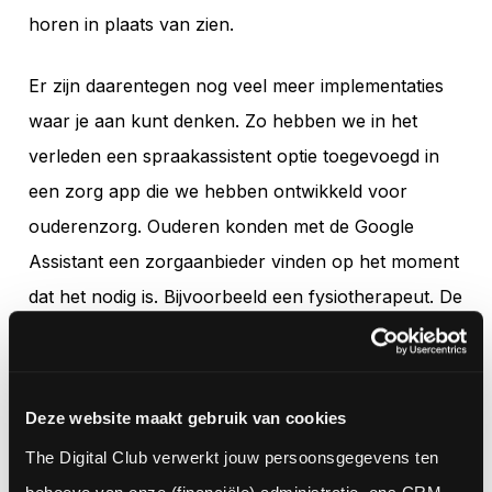
horen in plaats van zien.
Er zijn daarentegen nog veel meer implementaties
waar je aan kunt denken. Zo hebben we in het
verleden een spraakassistent optie toegevoegd in
een zorg app die we hebben ontwikkeld voor
ouderenzorg. Ouderen konden met de Google
Assistant een zorgaanbieder vinden op het moment
dat het nodig is. Bijvoorbeeld een fysiotherapeut. De
app stelt vragen zoals waar de fysio gevestigd moet
zijn en welke faciliteiten er moeten zijn. Op basis
van de antwoorden krijgt de gebruiker een lijst met
Deze website maakt gebruik van cookies
beste matches. Die vervolgens automatisch
The Digital Club verwerkt jouw persoonsgegevens ten 
benaderd kunnen worden met de juiste