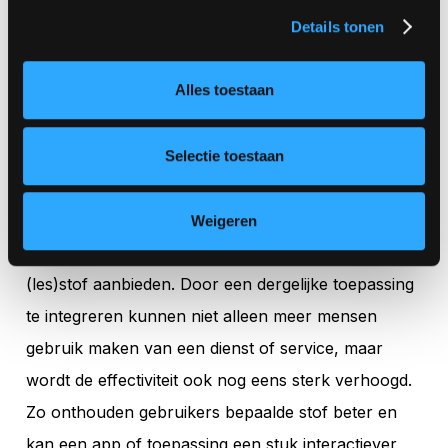
digitale assistent kan dan veel voordelen bieden.
Details tonen
Gebruikers kunnen de lesstof opvragen en
beluisteren terwijl ze met andere taken bezig zijn.
Alles toestaan
Ook voor de ouders of studiemaatjes een zeker
voordeel: zelfs het overhoren gaat voortaan via de
Selectie toestaan
virtuele assistent.
Een virtuele assistent is erg geschikt voor musea,
Weigeren
theaters, scholen en bedrijven die educatieve
(les)stof aanbieden. Door een dergelijke toepassing
te integreren kunnen niet alleen meer mensen
gebruik maken van een dienst of service, maar
wordt de effectiviteit ook nog eens sterk verhoogd.
Zo onthouden gebruikers bepaalde stof beter en
kan een app of toepassing een stuk interactiever