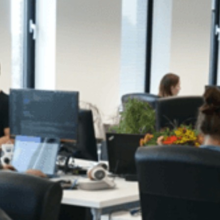
eid voorop 
van apparaten en systemen.
efficiëntie in j
Ga naar
Testimonials
Ons team
Vacatures
Direct contact opnemen