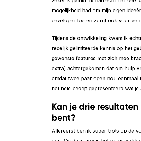
zeker is gelukt. Ik had echt het idee d
mogelijkheid had om mijn eigen ideeë
developer toe en zorgt ook voor een 
Tijdens de ontwikkeling kwam ik ech
redelijk gelimiteerde kennis op het g
gewenste features met zich mee brach
extra) achtergekomen dat om hulp v
omdat twee paar ogen nou eenmaal m
het hele bedrijf gepresenteerd wat je 
Kan je drie resultate
bent?
Allereerst ben ik super trots op de 
app. Via deze app is het nu mogelij