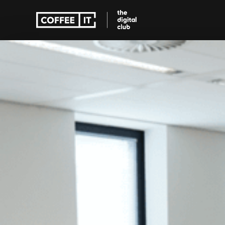
Educatie apps
Zorg apps
Educatie apps
Zorg apps
Verbeter onderwijs met 
Toegankelijke zor