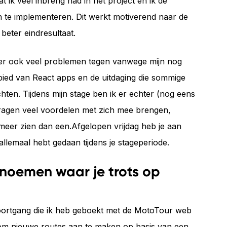
at ik veel inbreng had in het project en ik de
n te implementeren. Dit werkt motiverend naar de
beter eindresultaat.
ter ook veel problemen tegen vanwege mijn nog
ebied van React apps en de uitdaging die sommige
ten. Tijdens mijn stage ben ik er echter (nog eens
ragen veel voordelen met zich mee brengen,
eer zien dan een.Afgelopen vrijdag heb je aan
allemaal hebt gedaan tijdens je stageperiode.
n noemen waar je trots op
voortgang die ik heb geboekt met de MotoTour web
k om nieuwe routes aan te maken op basis van een