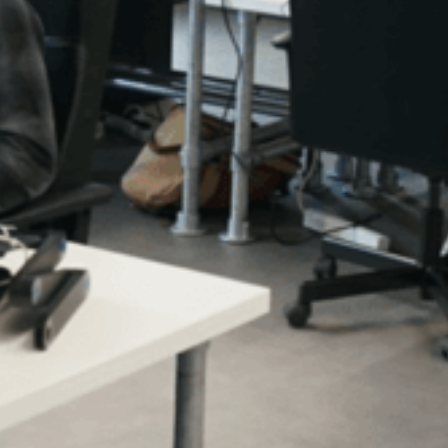
+31 30 737 1093
S
contact@coffeeit.nl
v