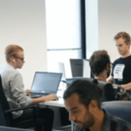
plezier en betrokkenheid 
privacy en veiligh
tijdens het leren.
staat.
Bezoek ons kantoor