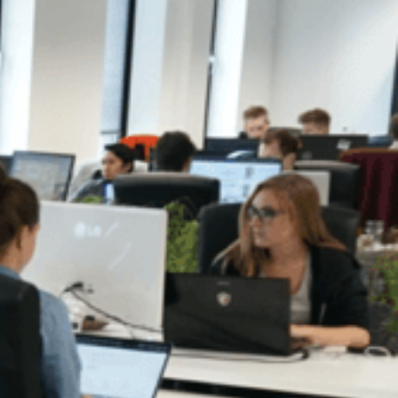
Web apps
e processen.
App design
Alle contactgegevens