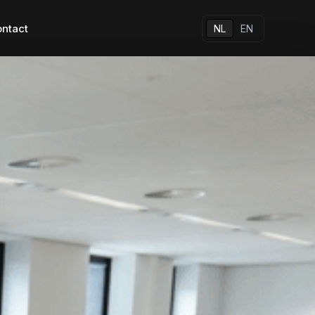
ntact
NL
EN
ansformation
Al onze apps
Andere oplossingen
Native apps
sformation
Hybrid apps
breng 