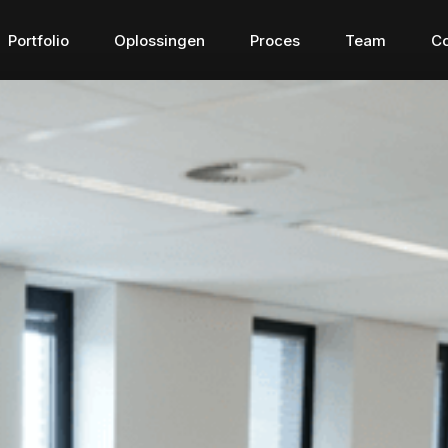
Portfolio
Oplossingen
Proces
Team
Co
Connected apps
Digital Tr
Connected apps
Digital Tran
g waar 
De brug voor het verbinden 
Digitaliseer en 