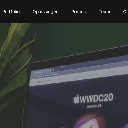
Portfolio
Oplossingen
Proces
Team
Co
Connected apps
Digital Tr
Connected apps
Digital Tran
g waar 
De brug voor het verbinden 
Digitaliseer en 