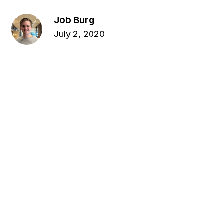
tel direct je vraag door het contactformulier in te 
Job Burg
ullen.
July 2, 2020