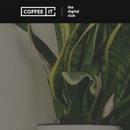
Educatie apps
Zorg apps
Educatie apps
Zorg apps
Verbeter onderwijs met 
Toegankelijke zor