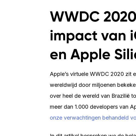
Vliegend Hertlaan 41
WWDC 2020 
3526 KT Utrecht 
impact van i
en Apple Sil
Apple’s virtuele WWDC 2020 zit er 
wereldwijd door miljoenen bekek
over heel de wereld van Brazilië t
meer dan 1.000 developers van Ap
onze verwachtingen behandeld 
In dit artikel bespreken we de bela