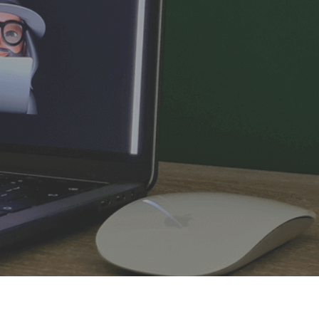
Web apps
e processen.
App design
Alle contactgegevens