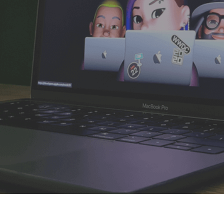
eid voorop 
van apparaten en systemen.
efficiëntie in j
Ga naar
Testimonials
Ons team
Vacatures
Direct contact opnemen