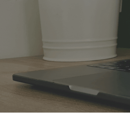
plezier en betrokkenheid 
privacy en veiligh
tijdens het leren.
staat.
Bezoek ons kantoor