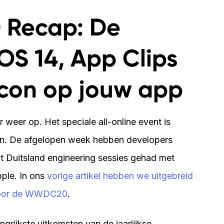
+31 30 737 1093
S
Recap: De
contact@coffeeit.nl
v
OS 14, App Clips
icon op jouw app
weer op. Het speciale all-online event is
en. De afgelopen week hebben developers
ot Duitsland engineering sessies gehad met
ple. In ons
vorige artikel hebben we uitgebreid
voor de WWDC20
.
ngrijkste uitkomsten van de jaarlijkse