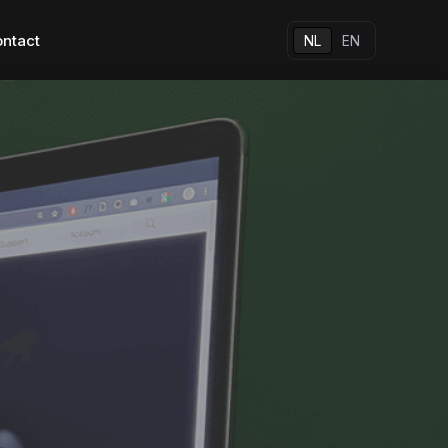
ntact
NL
EN
ansformation
Al onze apps
Andere oplossingen
Native apps
sformation
Hybrid apps
breng 