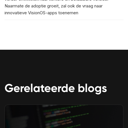
Naarmate de adoptie groeit, zal ook de vraag naar
innovatieve VisionOS-apps toenemen
Gerelateerde blogs