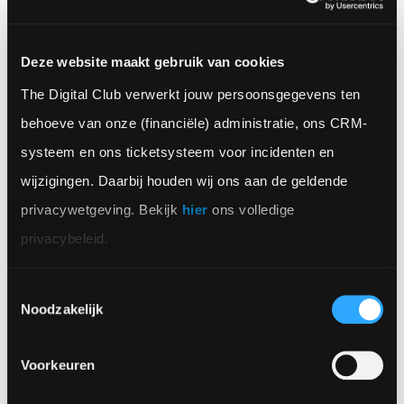
Interesse in het laten maken van een Vision Pro
app?
Deze website maakt gebruik van cookies
Altijd op de hoogte van het actuele nieuws?
The Digital Club verwerkt jouw persoonsgegevens ten 
behoeve van onze (financiële) administratie, ons CRM-
Volg onze social media accounts.
systeem en ons ticketsysteem voor incidenten en 
wijzigingen. Daarbij houden wij ons aan de geldende 
privacywetgeving. Bekijk 
hier
 ons volledige 
privacybeleid.
Toestemmingsselectie
Noodzakelijk
Veelgestelde vragen
Voorkeuren