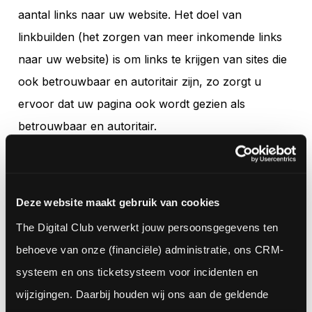
aantal links naar uw website. Het doel van
linkbuilden (het zorgen van meer inkomende links
naar uw website) is om links te krijgen van sites die
ook betrouwbaar en autoritair zijn, zo zorgt u
ervoor dat uw pagina ook wordt gezien als
betrouwbaar en autoritair.
Meten is weten
Deze website maakt gebruik van cookies
Het is belangrijk te weten hoeveel invloed uw SEO
maatregelen hebben. Er zijn diverse tools om uw
The Digital Club verwerkt jouw persoonsgegevens ten 
rank, conversie ratio's en bounce ratio's bij te
behoeve van onze (financiële) administratie, ons CRM-
houden. Onze favoriet:
Google Analytics
. Verander
systeem en ons ticketsysteem voor incidenten en 
en analyseer uw SEO dynamisch voor het beste
wijzigingen. Daarbij houden wij ons aan de geldende 