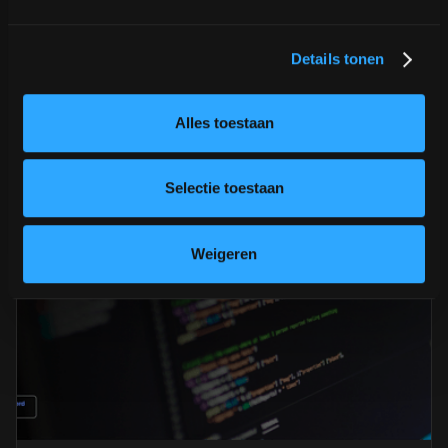
Details tonen
Gerelateerde blogs
Alles toestaan
Selectie toestaan
Weigeren