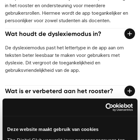
in het rooster en ondersteuning voor meerdere
gebruikersrollen. Hiermee wordt de app toegankelijker en
persoonlijker voor zowel studenten als docenten.
Wat houdt de dyslexiemodus in?
De dyslexiemodus past het lettertype in de app aan om
teksten beter leesbaar te maken voor gebruikers met
dyslexie. Dit vergroot de toegankelijkheid en
gebruiksvriendelijkheid van de app.
Wat is er verbeterd aan het rooster?
Het rooster ondersteunt nu afspraken die over meerdere
dagen lopen. Dit maakt de planning overzichtelijker en beter
afgestemd op de praktijk binnen het onderwijs.
Deze website maakt gebruik van cookies
Wat betekent ondersteuning voor
meerdere rollen?