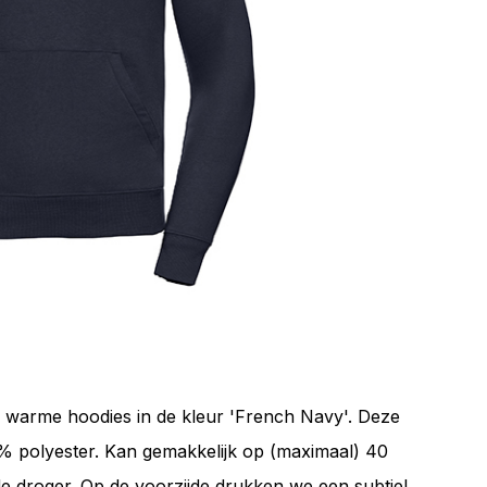
jk warme hoodies in de kleur 'French Navy'. Deze
% polyester. Kan gemakkelijk op (maximaal) 40
 droger. Op de voorzijde drukken we een subtiel