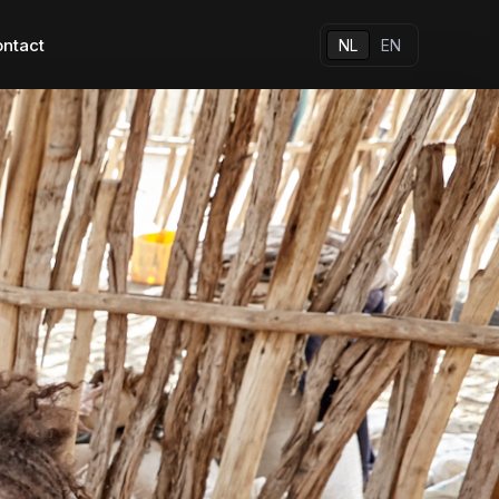
ntact
NL
EN
ansformation
Al onze apps
Andere oplossingen
Native apps
sformation
Hybrid apps
breng 