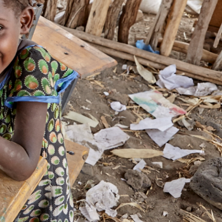
Web apps
e processen.
App design
Alle contactgegevens