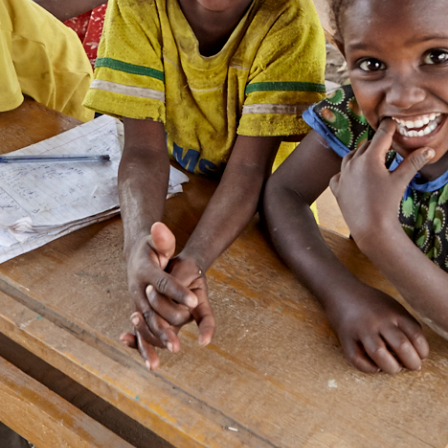
eid voorop 
van apparaten en systemen.
efficiëntie in j
Ga naar
Testimonials
Ons team
Vacatures
Direct contact opnemen