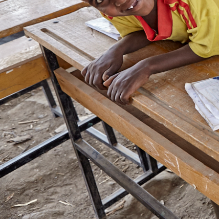
plezier en betrokkenheid 
privacy en veiligh
tijdens het leren.
staat.
Bezoek ons kantoor