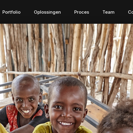
Portfolio
Oplossingen
Proces
Team
Co
Connected apps
Digital Tr
Connected apps
Digital Tran
g waar 
De brug voor het verbinden 
Digitaliseer en 