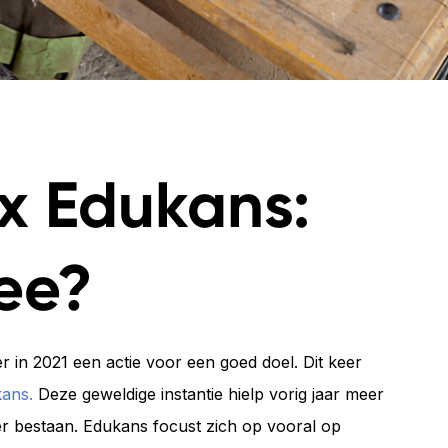
+31 30 737 1093
S
contact@coffeeit.nl
v
 x Edukans:
ee?
r in 2021 een actie voor een goed doel. Dit keer
ans.
Deze geweldige instantie hielp vorig jaar meer
er bestaan. Edukans focust zich op vooral op